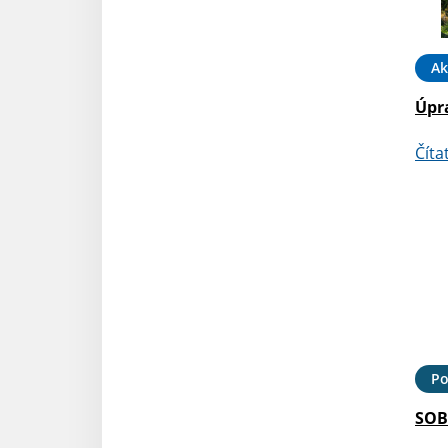
Ak
Úpr
Číta
Po
SOB