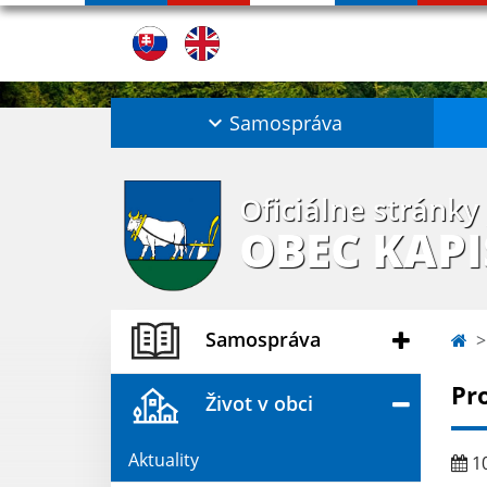
Samospráva
Oficiálne stránky
OBEC KAP
Samospráva
Pr
Život v obci
Aktuality
10