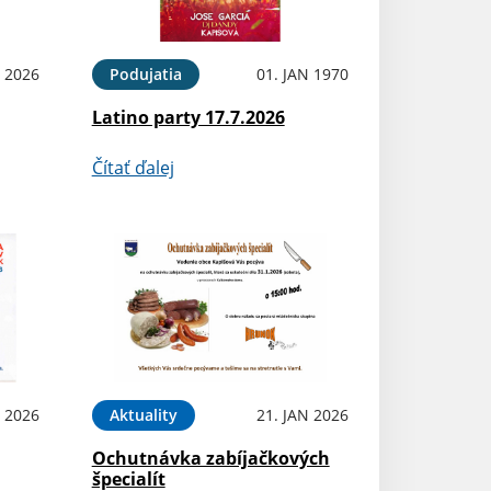
L 2026
Podujatia
01. JAN 1970
Latino party 17.7.2026
Čítať ďalej
N 2026
Aktuality
21. JAN 2026
Ochutnávka zabíjačkových
špecialít