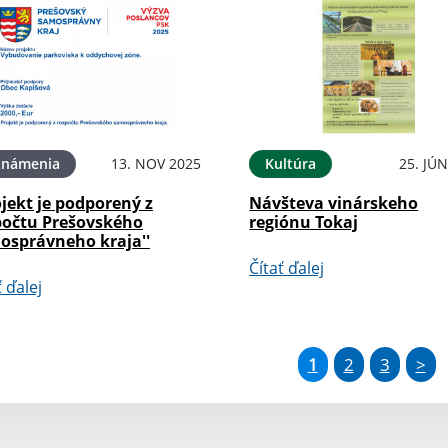
známenia
13. NOV 2025
Kultúra
25. JÚ
ojekt je podporený z
Návšteva vinárskeho
počtu Prešovského
regiónu Tokaj
osprávneho kraja''
Čítať ďalej
ť ďalej
1
2
3
>