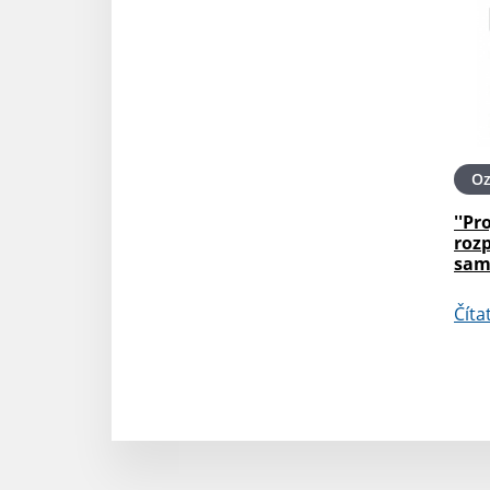
O
''Pr
roz
sam
Číta