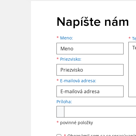
Napíšte nám
Meno
Priezvisko
E-mailová adresa
*
Meno:
*
Te
*
Priezvisko:
*
E-mailová adresa:
Príloha:
Príloha
*
povinné položky
*
Oboznámil som sa so
spracúvan