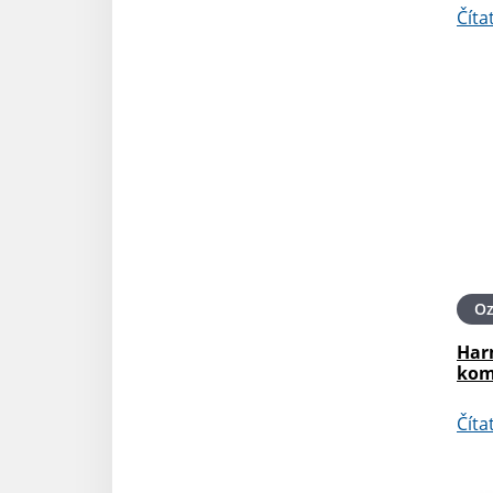
Číta
O
Har
kom
Číta