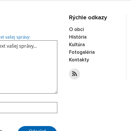
Rýchle odkazy
O obci
Text vašej správy...
xt vašej správy:
História
Kultúra
Fotogaléria
Kontakty
Google reCaptcha Response
ím