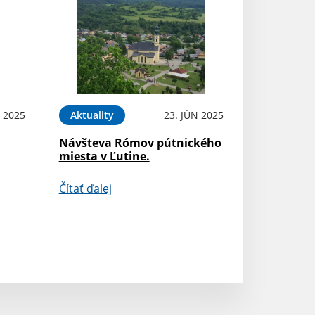
N 2025
Aktuality
23. JÚN 2025
Návšteva Rómov pútnického
miesta v Ľutine.
Čítať ďalej