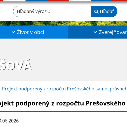
Hľadaný výraz...
Hľadať
Život v obci
Zverejňova
IŠOVÁ
Projekt podporený z rozpočtu Prešovského samosprávneh
ojekt podporený z rozpočtu Prešovského
.06.2026