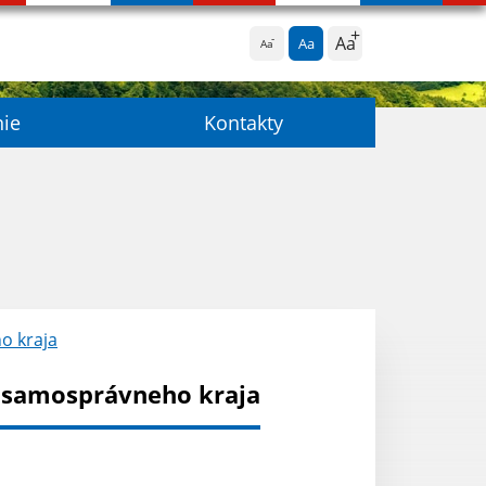
Aa
Aa
Aa
nie
Kontakty
o kraja
 samosprávneho kraja