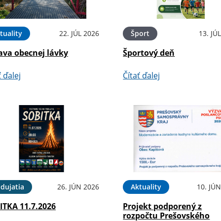
tuality
22. JÚL 2026
Šport
13. JÚ
ava obecnej lávky
Športový deň
ť ďalej
Čítať ďalej
dujatia
26. JÚN 2026
Aktuality
10. JÚ
ITKA 11.7.2026
Projekt podporený z
rozpočtu Prešovského