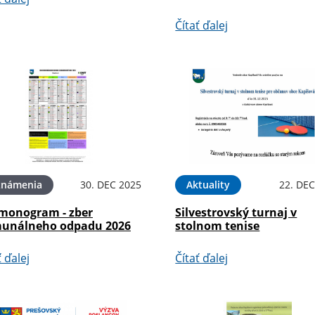
Čítať ďalej
známenia
30. DEC 2025
Aktuality
22. DEC
monogram - zber
Silvestrovský turnaj v
unálneho odpadu 2026
stolnom tenise
ť ďalej
Čítať ďalej