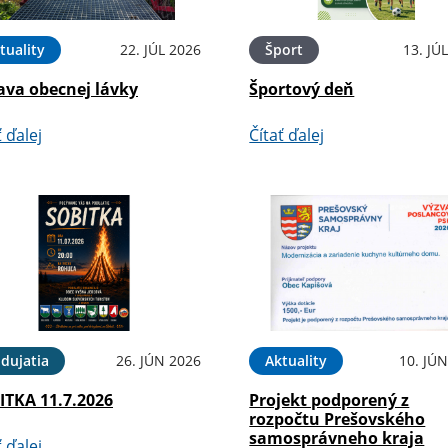
tuality
22. JÚL 2026
Šport
13. JÚ
ava obecnej lávky
Športový deň
ť ďalej
Čítať ďalej
dujatia
26. JÚN 2026
Aktuality
10. JÚ
ITKA 11.7.2026
Projekt podporený z
rozpočtu Prešovského
samosprávneho kraja
ť ďalej