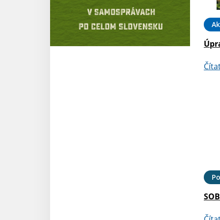
Ak
Úpr
Číta
Po
SOB
Číta