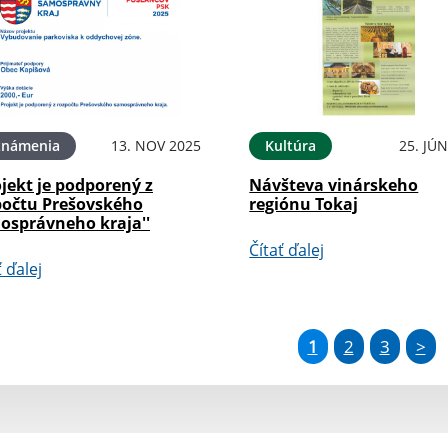
známenia
13. NOV 2025
Kultúra
25. JÚ
ojekt je podporený z
Návšteva vinárskeho
počtu Prešovského
regiónu Tokaj
osprávneho kraja''
Čítať ďalej
ť ďalej
1
2
3
>