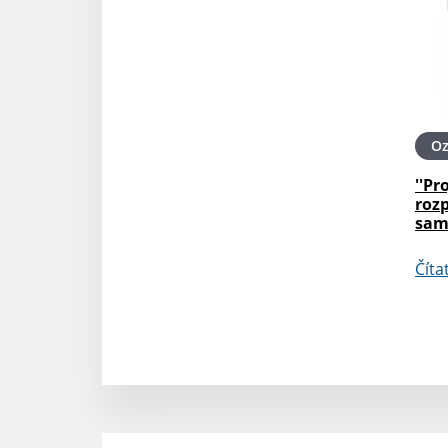
O
''Pr
roz
sam
Číta