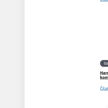
O
Har
kom
Číta