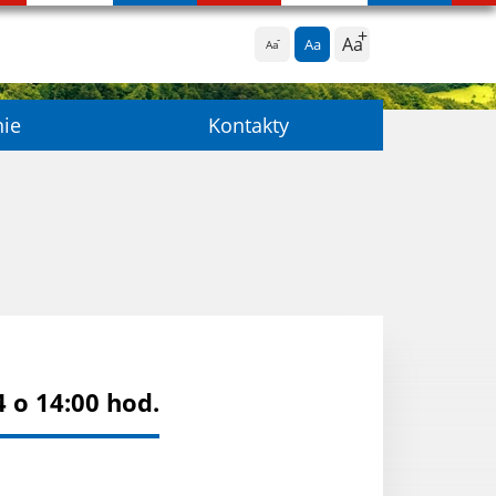
Aa
Aa
Aa
nie
Kontakty
 o 14:00 hod.