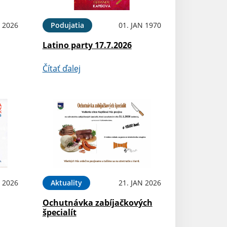
L 2026
Podujatia
01. JAN 1970
Latino party 17.7.2026
Čítať ďalej
N 2026
Aktuality
21. JAN 2026
Ochutnávka zabíjačkových
špecialít