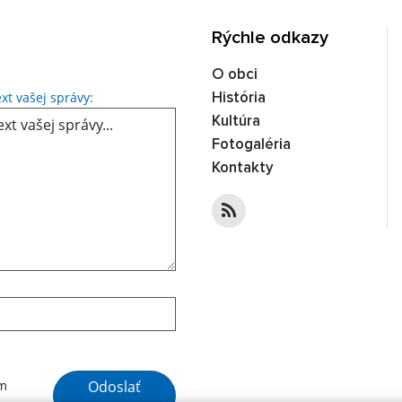
Rýchle odkazy
O obci
Text vašej správy...
xt vašej správy:
História
Kultúra
Fotogaléria
Kontakty
Google reCaptcha Response
Odoslať
ím