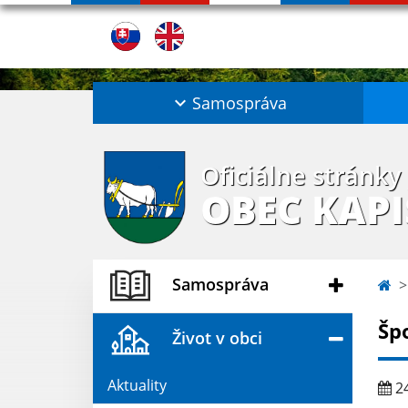
Samospráva
Oficiálne stránky
OBEC KAP
Samospráva
Šp
Život v obci
Aktuality
24