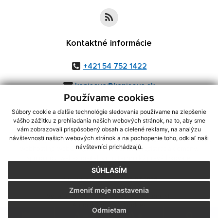
Kontaktné informácie
+421 54 752 1422
kapisova@kapisova.sk
Používame cookies
Súbory cookie a ďalšie technológie sledovania používame na zlepšenie
vášho zážitku z prehliadania našich webových stránok, na to, aby sme
využite možnosť získavania aktuálnych informácií s využitím RSS
,
vám zobrazovali prispôsobený obsah a cielené reklamy, na analýzu
návštevnosti našich webových stránok a na pochopenie toho, odkiaľ naši
CMS systém (redakčný) systém ECHELON 2,
Mapa stránok
,
web portál
,
návštevníci prichádzajú.
webhosting
,
webex.digital, s.r.o.
,
domény
,
registrácia domény
,
spoločnosť webex.digital, s.r.o.
,
technický prevádzkovateľ
SÚHLASÍM
Posledná aktualizácia:
23.07.2026
Zmeniť moje nastavenia
Vytlačiť stránku
|
Vyhlásenie o prístupnosti
Autorské práva
|
Cookies
Odmietam
.
.
.
.
.
.