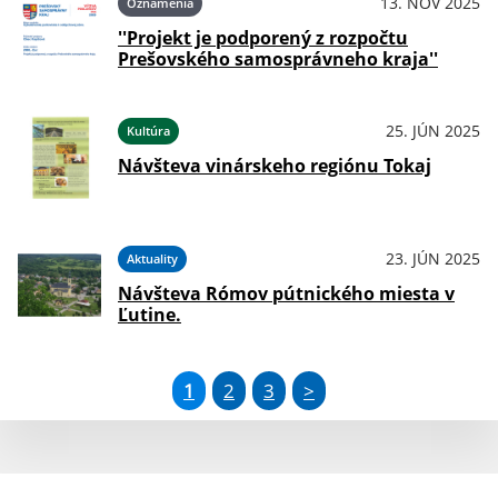
13. NOV 2025
Oznámenia
''Projekt je podporený z rozpočtu
Prešovského samosprávneho kraja''
25. JÚN 2025
Kultúra
Návšteva vinárskeho regiónu Tokaj
23. JÚN 2025
Aktuality
Návšteva Rómov pútnického miesta v
Ľutine.
1
2
3
>