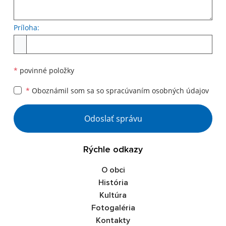
Príloha:
Príloha
*
povinné položky
*
Oboznámil som sa so
spracúvaním osobných údajov
Google reCaptcha Response
Odoslať správu
Rýchle odkazy
O obci
História
Kultúra
Fotogaléria
Kontakty