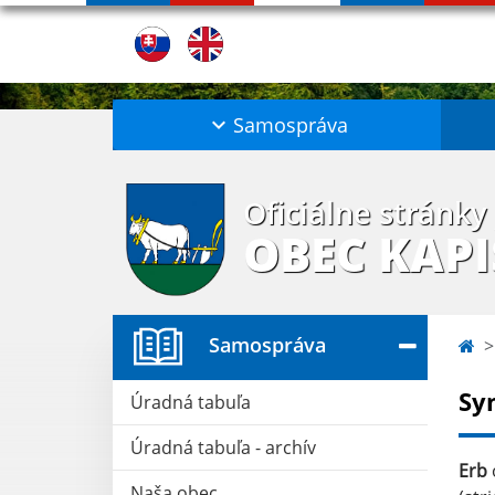
Samospráva
Oficiálne stránky
OBEC KAP
Samospráva
Sy
Úradná tabuľa
Úradná tabuľa - archív
Erb
Naša obec