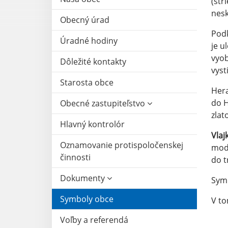
(str
nesk
Obecný úrad
Pod
Úradné hodiny
je u
vyob
Dôležité kontakty
vyst
Starosta obce
Hera
do H
Obecné zastupiteľstvo
zlat
Hlavný kontrolór
Vlaj
Oznamovanie protispoločenskej
modr
činnosti
do tr
Dokumenty
Symb
Symboly obce
V to
Voľby a referendá