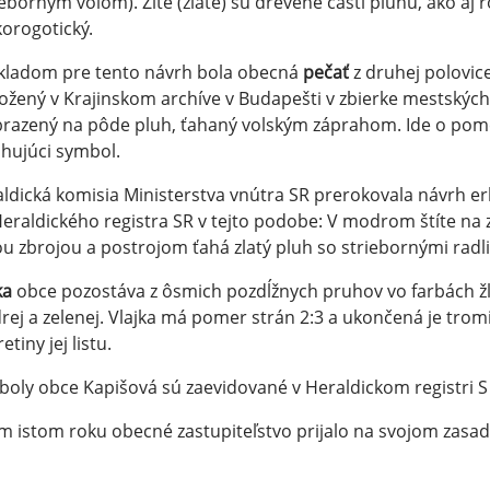
ieborným volom). Žlté (zlaté) sú drevené časti pluhu, ako aj r
orogotický.
kladom pre tento návrh bola obecná
pečať
z druhej polovic
ložený v Krajinskom archíve v Budapešti v zbierke mestských
razený na pôde pluh, ťahaný volským záprahom. Ide o pomer
ihujúci symbol.
ldická komisia Ministerstva vnútra SR prerokovala návrh er
eraldického registra SR v tejto podobe: V modrom štíte na ze
ou zbrojou a postrojom ťahá zlatý pluh so striebornými radl
ka
obce pozostáva z ôsmich pozdĺžnych pruhov vo farbách žltej, 
ej a zelenej. Vlajka má pomer strán 2:3 a ukončená je tromi c
etiny jej listu.
oly obce Kapišová sú zaevidované v Heraldickom registri S
m istom roku obecné zastupiteľstvo prijalo na svojom zasad