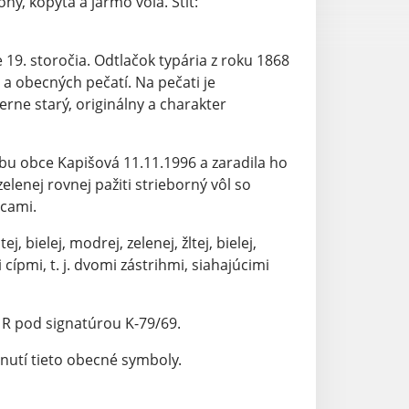
ohy, kopytá a jarmo vola. Štít:
e 19. storočia. Odtlačok typária z roku 1868
 a obecných pečatí. Na pečati je
ne starý, originálny a charakter
bu obce Kapišová 11.11.1996 a zaradila ho
lenej rovnej pažiti strieborný vôl so
icami.
bielej, modrej, zelenej, žltej, bielej,
ípmi, t. j. dvomi zástrihmi, siahajúcimi
 R pod signatúrou K-79/69.
nutí tieto obecné symboly.