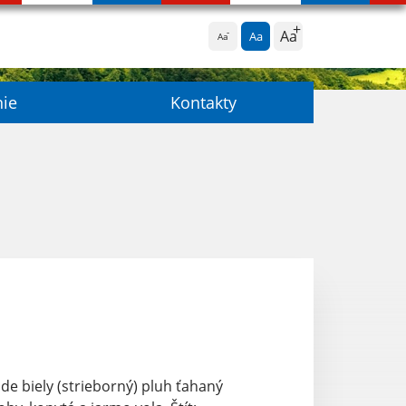
Aa
Aa
Aa
nie
Kontakty
de biely (strieborný) pluh ťahaný