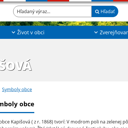
Hľadaný výraz...
Hľadať
Život v obci
Zverejňova
IŠOVÁ
Symboly obce
mboly obce
obce Kapišová ( z r. 1868) tvorí: V modrom poli na zelenej pô