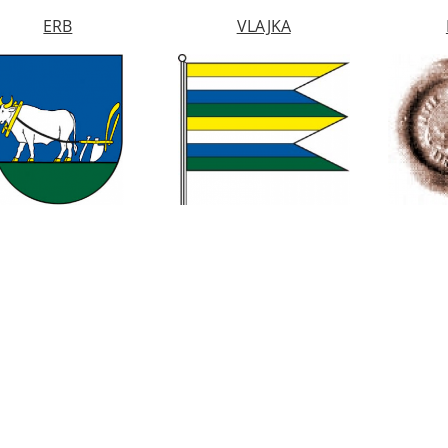
ERB
VLAJKA