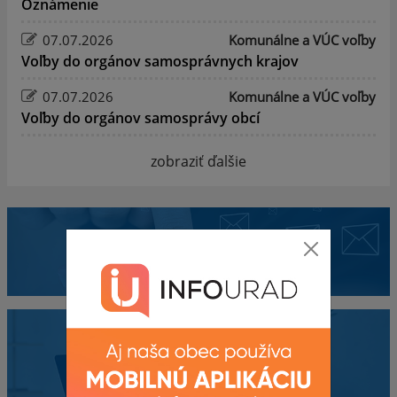
Oznámenie
07.07.2026
Komunálne a VÚC voľby
Voľby do orgánov samosprávnych krajov
07.07.2026
Komunálne a VÚC voľby
Voľby do orgánov samosprávy obcí
zobraziť ďalšie
Mobilná aplikácia
Obecný úrad