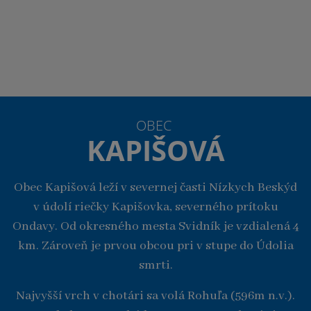
OBEC
KAPIŠOVÁ
Obec Kapišová leží v severnej časti Nízkych Beskýd
v údolí riečky Kapišovka, severného prítoku
Ondavy. Od okresného mesta Svidník je vzdialená 4
km. Zároveň je prvou obcou pri v stupe do Údolia
smrti.
Najvyšší vrch v chotári sa volá Rohuľa (596m n.v.).