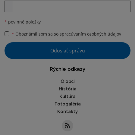
Príloha
*
povinné položky
*
Oboznámil som sa so
spracúvaním osobných údajov
Google reCaptcha Response
Odoslať správu
Rýchle odkazy
O obci
História
Kultúra
Fotogaléria
Kontakty