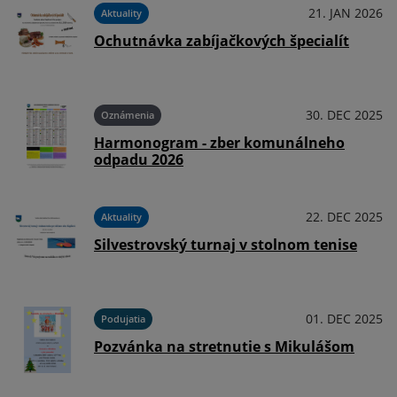
024
21. JAN 2026
Aktuality
y
Ochutnávka zabíjačkových špecialít
024
30. DEC 2025
Oznámenia
Harmonogram - zber komunálneho
odpadu 2026
024
22. DEC 2025
Aktuality
Silvestrovský turnaj v stolnom tenise
024
01. DEC 2025
Podujatia
Pozvánka na stretnutie s Mikulášom