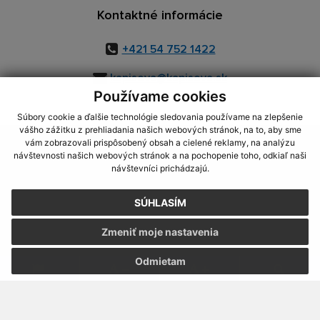
Kontaktné informácie
+421 54 752 1422
kapisova@kapisova.sk
Používame cookies
Súbory cookie a ďalšie technológie sledovania používame na zlepšenie
vášho zážitku z prehliadania našich webových stránok, na to, aby sme
využite možnosť získavania aktuálnych informácií s využitím RSS
,
vám zobrazovali prispôsobený obsah a cielené reklamy, na analýzu
CMS systém (redakčný) systém ECHELON 2,
Mapa stránok
,
web portál
,
návštevnosti našich webových stránok a na pochopenie toho, odkiaľ naši
návštevníci prichádzajú.
webhosting
,
webex.digital, s.r.o.
,
domény
,
registrácia domény
,
spoločnosť webex.digital, s.r.o.
,
technický prevádzkovateľ
SÚHLASÍM
Posledná aktualizácia:
23.07.2026
Zmeniť moje nastavenia
Vytlačiť stránku
|
Vyhlásenie o prístupnosti
Autorské práva
|
Cookies
Odmietam
.
.
.
.
.
.
webdesign
|