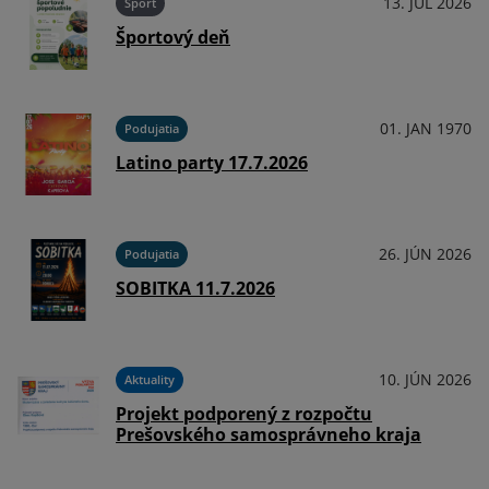
025
13. JÚL 2026
Šport
Športový deň
025
01. JAN 1970
Podujatia
Latino party 17.7.2026
025
26. JÚN 2026
Podujatia
25
SOBITKA 11.7.2026
025
10. JÚN 2026
Aktuality
Projekt podporený z rozpočtu
Prešovského samosprávneho kraja