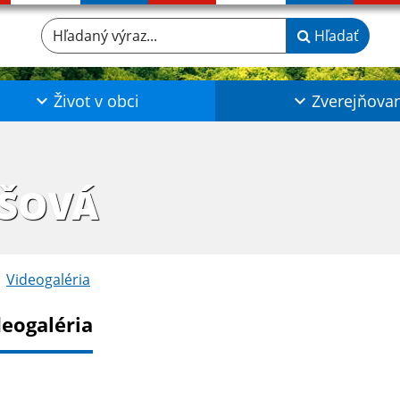
Hľadaný výraz...
Hľadať
Život v obci
Zverejňova
IŠOVÁ
Videogaléria
deogaléria