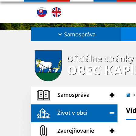
Samospráva
Oficiálne stránky
OBEC KAP
Samospráva
Vi
Život v obci
Zverejňovanie