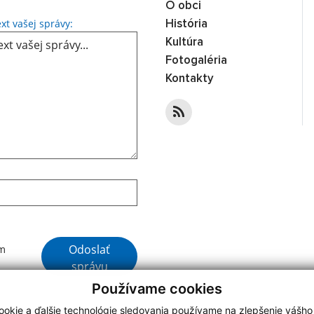
O obci
Text vašej správy...
xt vašej správy:
História
Kultúra
Fotogaléria
Kontakty
Google reCaptcha Response
Odoslať
ím
správu
Používame cookies
okie a ďalšie technológie sledovania používame na zlepšenie vášho