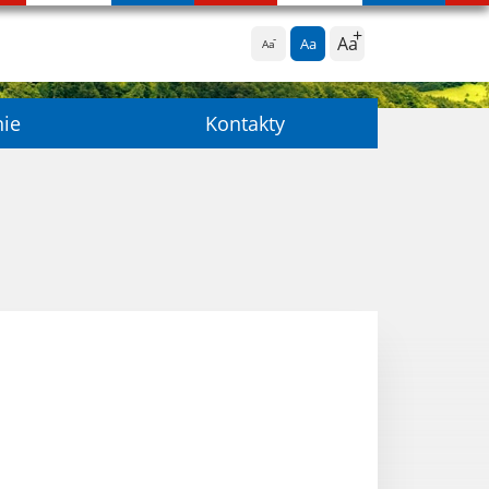
Aa
Aa
Aa
nie
Kontakty