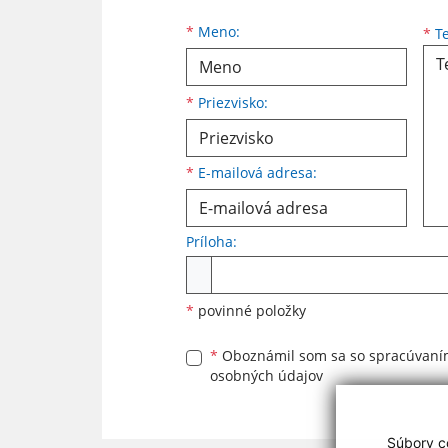
Meno
Priezvisko
E-mailová adresa
*
Meno:
*
Te
*
Priezvisko:
*
E-mailová adresa:
Príloha:
Príloha
*
povinné položky
*
Oboznámil som sa so
spracúvan
osobných údajov
Súbory co