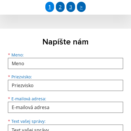
1
2
3
>
Napíšte nám
Meno
Priezvisko
E-mailová adresa
*
Meno:
*
Priezvisko:
*
E-mailová adresa:
Text vašej správy...
*
Text vašej správy: