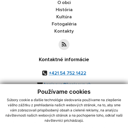
O obci
História
Kultúra
Fotogaléria
Kontakty
Kontaktné informácie
+421 54 752 1422
kapisova@kapisova.sk
Používame cookies
Súbory cookie a ďalšie technológie sledovania používame na zlepšenie
vášho zážitku z prehliadania našich webových stránok, na to, aby sme
využite možnosť získavania aktuálnych informácií s využitím RSS
,
vám zobrazovali prispôsobený obsah a cielené reklamy, na analýzu
návštevnosti našich webových stránok a na pochopenie toho, odkiaľ naši
CMS systém (redakčný) systém ECHELON 2,
Mapa stránok
,
web portál
,
návštevníci prichádzajú.
webhosting
,
webex.digital, s.r.o.
,
domény
,
registrácia domény
,
spoločnosť webex.digital, s.r.o.
,
technický prevádzkovateľ