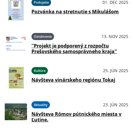
01. DEC 2025
Podujatia
Pozvánka na stretnutie s Mikulášom
13. NOV 2025
Oznámenia
''Projekt je podporený z rozpočtu
Prešovského samosprávneho kraja''
25. JÚN 2025
Kultúra
Návšteva vinárskeho regiónu Tokaj
23. JÚN 2025
Aktuality
Návšteva Rómov pútnického miesta v
Ľutine.