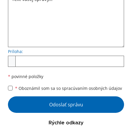
Príloha:
Príloha
*
povinné položky
*
Oboznámil som sa so
spracúvaním osobných údajov
Google reCaptcha Response
Odoslať správu
Rýchle odkazy