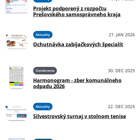
Projekt podporený z rozpočtu
Prešovského samosprávneho kraja
21. JAN 2026
Aktuality
Ochutnávka zabíjačkových špecialít
30. DEC 2025
Oznámenia
Harmonogram - zber komunálneho
odpadu 2026
22. DEC 2025
Aktuality
Silvestrovský turnaj v stolnom tenise