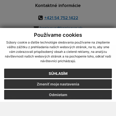
Kontaktné informácie
+421 54 752 1422
kapisova@kapisova.sk
Používame cookies
Súbory cookie a ďalšie technológie sledovania používame na zlepšenie
vášho zážitku z prehliadania našich webových stránok, na to, aby sme
využite možnosť získavania aktuálnych informácií s využitím RSS
,
vám zobrazovali prispôsobený obsah a cielené reklamy, na analýzu
CMS systém (redakčný) systém ECHELON 2,
Mapa stránok
,
web portál
,
návštevnosti našich webových stránok a na pochopenie toho, odkiaľ naši
návštevníci prichádzajú.
webhosting
,
webex.digital, s.r.o.
,
domény
,
registrácia domény
,
spoločnosť webex.digital, s.r.o.
,
technický prevádzkovateľ
SÚHLASÍM
Posledná aktualizácia:
23.07.2026
Zmeniť moje nastavenia
Vytlačiť stránku
|
Vyhlásenie o prístupnosti
Autorské práva
|
Cookies
Odmietam
.
.
.
.
.
.
webdesign
|