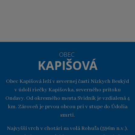
OBEC
KAPIŠOVÁ
Obec Kapišová leží v severnej časti Nízkych Beskýd
v údolí riečky Kapišovka, severného prítoku
Ondavy. Od okresného mesta Svidník je vzdialená 4
km. Zároveň je prvou obcou pri v stupe do Údolia
smrti.
Najvyšší vrch v chotári sa volá Rohuľa (596m n.v.).