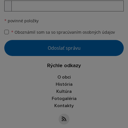
Príloha
*
povinné položky
*
Oboznámil som sa so
spracúvaním osobných údajov
Google reCaptcha Response
Odoslať správu
Rýchle odkazy
O obci
História
Kultúra
Fotogaléria
Kontakty