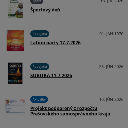
025
13. JÚL 2026
Šport
Športový deň
025
01. JAN 1970
Podujatia
Latino party 17.7.2026
025
26. JÚN 2026
Podujatia
25
SOBITKA 11.7.2026
025
10. JÚN 2026
Aktuality
Projekt podporený z rozpočtu
Prešovského samosprávneho kraja