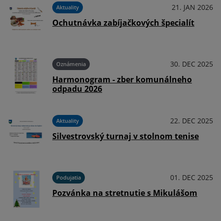
024
21. JAN 2026
Aktuality
y
Ochutnávka zabíjačkových špecialít
024
30. DEC 2025
Oznámenia
Harmonogram - zber komunálneho
odpadu 2026
024
22. DEC 2025
Aktuality
Silvestrovský turnaj v stolnom tenise
024
01. DEC 2025
Podujatia
Pozvánka na stretnutie s Mikulášom