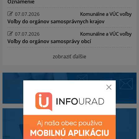
Oznámenie
07.07.2026
Komunálne a VÚC voľby
Voľby do orgánov samosprávnych krajov
07.07.2026
Komunálne a VÚC voľby
Voľby do orgánov samosprávy obcí
zobraziť ďalšie
Mobilná aplikácia
Obecný úrad