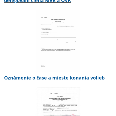
delegovaní člena MVK a OVK
Oznámenie o čase a mieste konania volieb