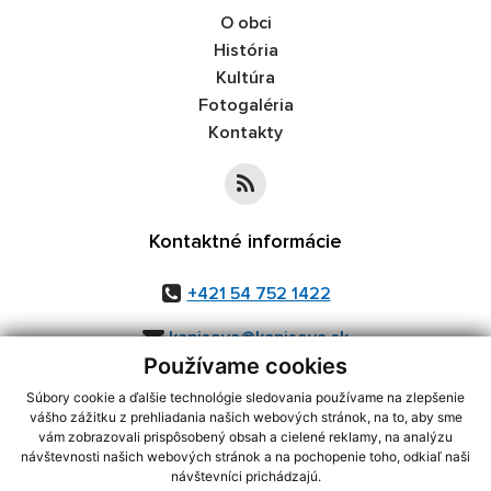
O obci
História
Kultúra
Fotogaléria
Kontakty
Kontaktné informácie
+421 54 752 1422
kapisova@kapisova.sk
Používame cookies
Súbory cookie a ďalšie technológie sledovania používame na zlepšenie
vášho zážitku z prehliadania našich webových stránok, na to, aby sme
využite možnosť získavania aktuálnych informácií s využitím RSS
,
vám zobrazovali prispôsobený obsah a cielené reklamy, na analýzu
CMS systém (redakčný) systém ECHELON 2,
Mapa stránok
,
web portál
,
návštevnosti našich webových stránok a na pochopenie toho, odkiaľ naši
návštevníci prichádzajú.
webhosting
,
webex.digital, s.r.o.
,
domény
,
registrácia domény
,