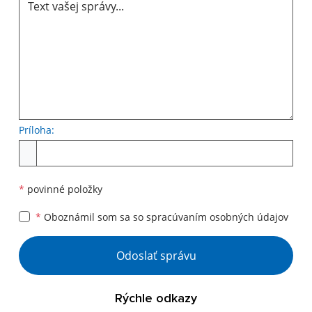
Príloha:
Príloha
*
povinné položky
*
Oboznámil som sa so
spracúvaním osobných údajov
Google reCaptcha Response
Odoslať správu
Rýchle odkazy