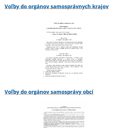
Voľby do orgánov samosprávnych krajov
Voľby do orgánov samosprávy obcí