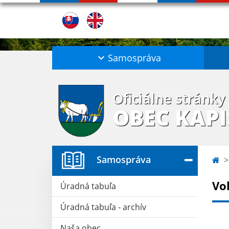
Samospráva
Oficiálne stránky
OBEC KAP
Samospráva
Vo
Úradná tabuľa
Úradná tabuľa - archív
Naša obec