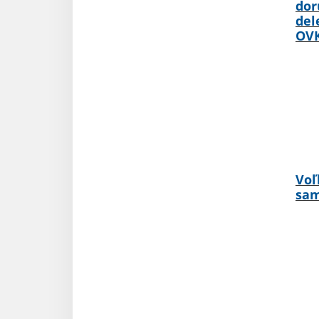
dor
del
OV
Voľ
sam