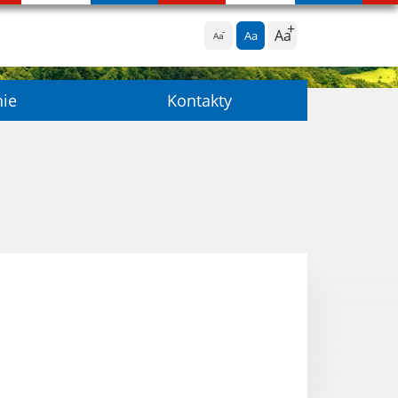
Aa
Aa
Aa
nie
Kontakty