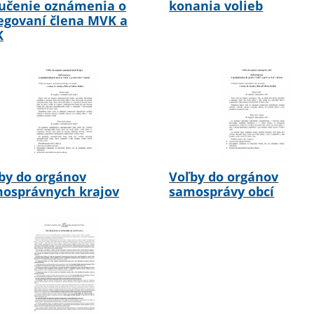
učenie oznámenia o
konania volieb
egovaní člena MVK a
K
by do orgánov
Voľby do orgánov
osprávnych krajov
samosprávy obcí