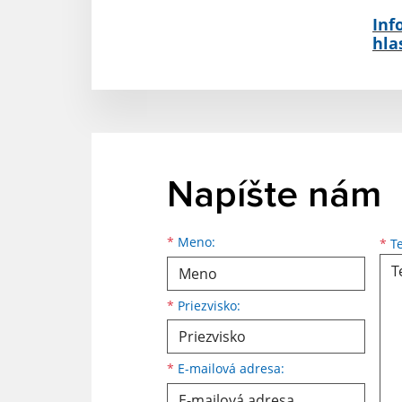
Inf
hla
Napíšte nám
Meno
Priezvisko
E-mailová adresa
*
Meno:
*
Te
*
Priezvisko:
*
E-mailová adresa: