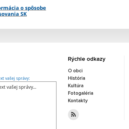
ormácia o spôsobe
sovania SK
Rýchle odkazy
O obci
Text vašej správy...
xt vašej správy:
História
Kultúra
Fotogaléria
Kontakty