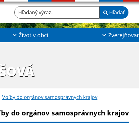
Hľadaný výraz...
Hľadať
Život v obci
Zverejňova
IŠOVÁ
Voľby do orgánov samosprávnych krajov
ľby do orgánov samosprávnych krajov