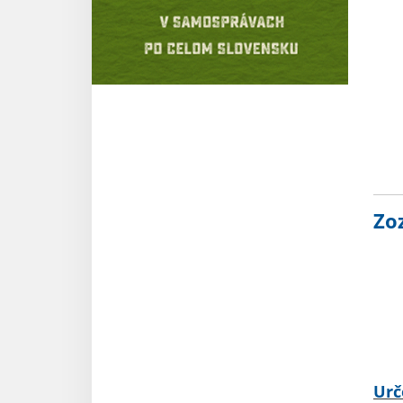
Zo
Urč