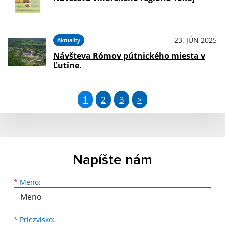
23. JÚN 2025
Aktuality
Návšteva Rómov pútnického miesta v
Ľutine.
1
2
3
>
Napíšte nám
Meno
Priezvisko
E-mailová adresa
*
Meno:
*
Priezvisko: