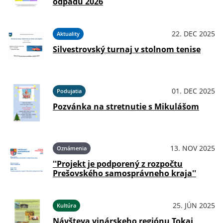
odpadu 2026
22. DEC 2025
Aktuality
Silvestrovský turnaj v stolnom tenise
01. DEC 2025
Podujatia
Pozvánka na stretnutie s Mikulášom
13. NOV 2025
Oznámenia
''Projekt je podporený z rozpočtu
Prešovského samosprávneho kraja''
25. JÚN 2025
Kultúra
Návšteva vinárskeho regiónu Tokaj