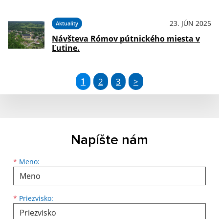
23. JÚN 2025
Aktuality
Návšteva Rómov pútnického miesta v
Ľutine.
1
2
3
>
Napíšte nám
Meno
Priezvisko
E-mailová adresa
*
Meno:
*
Priezvisko: