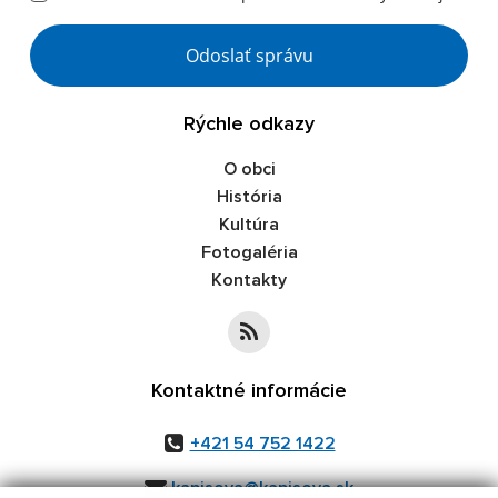
Google reCaptcha Response
Odoslať správu
Rýchle odkazy
O obci
História
Kultúra
Fotogaléria
Kontakty
Kontaktné informácie
+421 54 752 1422
kapisova@kapisova.sk