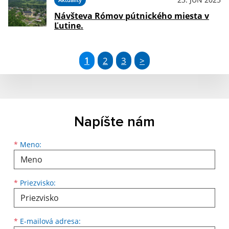
Návšteva Rómov pútnického miesta v
Ľutine.
1
2
3
>
Napíšte nám
Meno
Priezvisko
E-mailová adresa
*
Meno:
*
Priezvisko:
*
E-mailová adresa: