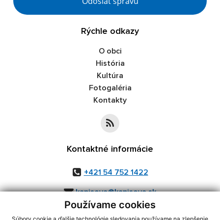
Odoslať správu
Rýchle odkazy
O obci
História
Kultúra
Fotogaléria
Kontakty
Kontaktné informácie
+421 54 752 1422
kapisova@kapisova.sk
Používame cookies
Súbory cookie a ďalšie technológie sledovania používame na zlepšenie