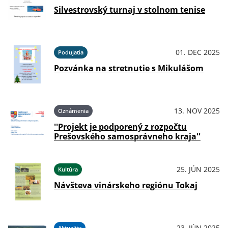
Silvestrovský turnaj v stolnom tenise
01. DEC 2025
Podujatia
Pozvánka na stretnutie s Mikulášom
13. NOV 2025
Oznámenia
''Projekt je podporený z rozpočtu
Prešovského samosprávneho kraja''
25. JÚN 2025
Kultúra
Návšteva vinárskeho regiónu Tokaj
23. JÚN 2025
Aktuality